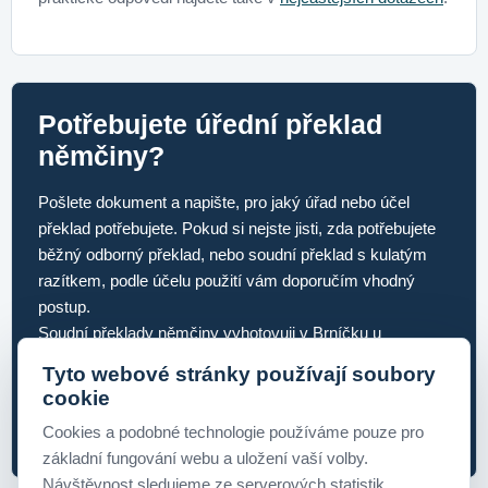
Potřebujete úřední překlad
němčiny?
Pošlete dokument a napište, pro jaký úřad nebo účel
překlad potřebujete. Pokud si nejste jisti, zda potřebujete
běžný odborný překlad, nebo soudní překlad s kulatým
razítkem, podle účelu použití vám doporučím vhodný
postup.
Soudní překlady němčiny vyhotovuji v Brníčku u
Šumperka pro klienty ze Šumperska, Olomouckého kraje
Tyto webové stránky používají soubory
i dalších míst České republiky.
cookie
hrochova@preklady-hrochova.cz
Cookies a podobné technologie používáme pouze pro
základní fungování webu a uložení vaší volby.
Návštěvnost sledujeme ze serverových statistik