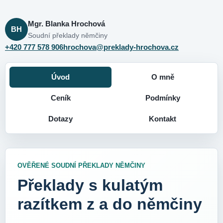
Mgr. Blanka Hrochová
BH
Soudní překlady němčiny
+420 777 578 906
hrochova@preklady-hrochova.cz
Úvod
O mně
Ceník
Podmínky
Dotazy
Kontakt
OVĚŘENÉ SOUDNÍ PŘEKLADY NĚMČINY
Překlady s kulatým
razítkem z a do němčiny