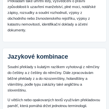
Překládám také úmrtní listy, vysvědčení o právní
způsobilosti k uzavření manželství, plné moci, notářské
zápisy, rozsudky a soudní rozhodnutí, výpisy z
obchodního nebo živnostenského rejstříku, výpisy z
katastru nemovitostí, identifikační doklady a účetní
dokumenty.
Jazykové kombinace
Soudní překlady s kulatým razítkem vyhotovuji z němčiny
do češtiny a z češtiny do němčiny. Dále zpracovávám
běžné překlady z a do nizozemštiny, holandštiny a
vlámštiny, podle typu zakázky také angličtinu a
slovenštinu.
U větších nebo opakovaných textů využívám překladovou
paměť, která pomáhá držet jednotnou terminologii.