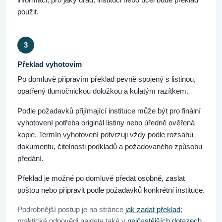
použit.
3
Překlad vyhotovím
Po domluvě připravím překlad pevně spojený s listinou,
opatřený tlumočnickou doložkou a kulatým razítkem.
Podle požadavků přijímající instituce může být pro finální
vyhotovení potřeba originál listiny nebo úředně ověřená
kopie. Termín vyhotovení potvrzuji vždy podle rozsahu
dokumentu, čitelnosti podkladů a požadovaného způsobu
předání.
Překlad je možné po domluvě předat osobně, zaslat
poštou nebo připravit podle požadavků konkrétní instituce.
Podrobnější postup je na stránce
jak zadat překlad
;
praktické odpovědi najdete také v
nejčastějších dotazech
.